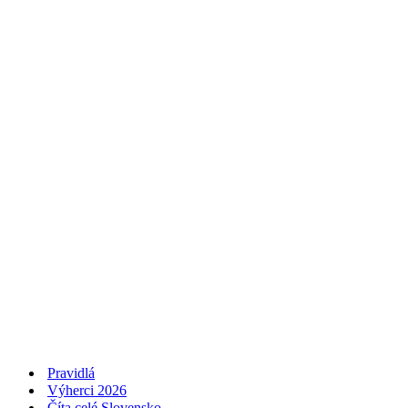
Pravidlá
Výherci 2026
Číta celé Slovensko