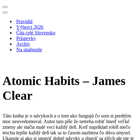
Menu
navigácie
Menu
navigácie
Pravidlá
Výherci 2026
Číta celé Slovensko
Príspevky
Archív
Na stiahnutie
Atomic Habits – James
Clear
Táto kniha je o návykoch a o tom ako fungujú čo som si predtým
moc neuvedomoval. Autor tam píše že netreba robiť hneď veľké
zmeny ale stačia malé veci každý deň. Keď napríklad robíš niečo
trochu lepšie každý deň tak sa to časom nazbiera čo dáva zmysel.
Ukazuje aj ako si spraviť dobré návyky a zbaviť sa zlých ale nie je