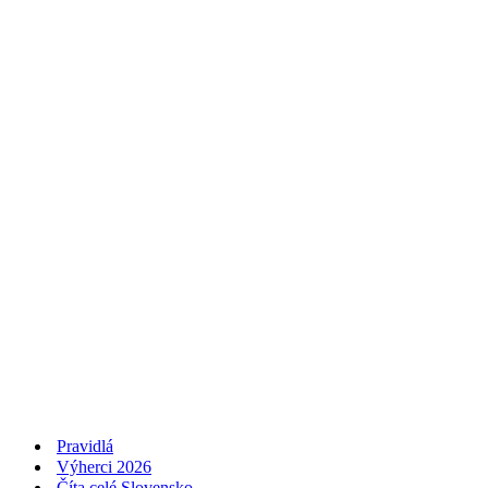
Pravidlá
Výherci 2026
Číta celé Slovensko