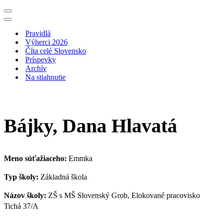
Menu
navigácie
Menu
navigácie
Pravidlá
Výherci 2026
Číta celé Slovensko
Príspevky
Archív
Na stiahnutie
Bájky, Dana Hlavatá
Meno súťažiaceho:
Emmka
Typ školy:
Základná škola
Názov školy:
ZŠ s MŠ Slovenský Grob, Elokované pracovisko
Tichá 37/A