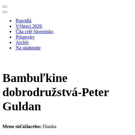
Menu
navigácie
Menu
navigácie
Pravidlá
Výherci 2026
Číta celé Slovensko
Príspevky
Archív
Na stiahnutie
Bambuľkine
dobrodružstvá-Peter
Guldan
Meno súťažiaceho:
Dianka