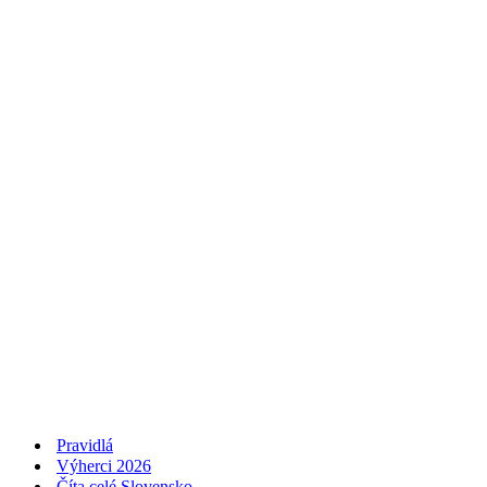
Pravidlá
Výherci 2026
Číta celé Slovensko