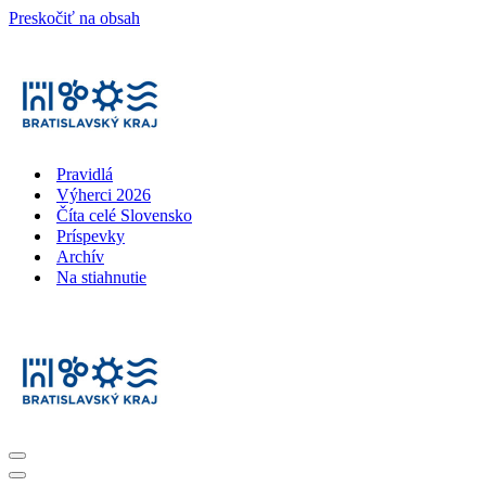
Preskočiť na obsah
Pravidlá
Výherci 2026
Číta celé Slovensko
Príspevky
Archív
Na stiahnutie
Menu
navigácie
Menu