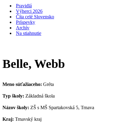
navigácie
Pravidlá
Výherci 2026
Číta celé Slovensko
Príspevky
Archív
Na stiahnutie
Belle, Webb
Meno súťažiaceho:
Gréta
Typ školy:
Základná škola
Názov školy:
ZŠ s MŠ Spartakovská 5, Trnava
Kraj:
Trnavský kraj