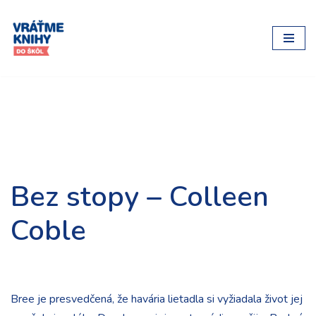
Preskočiť
na
obsah
Bez stopy – Colleen
Coble
Bree je presvedčená, že havária lietadla si vyžiadala život jej