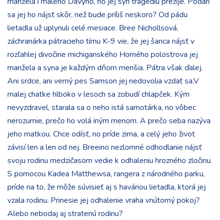
manžela i malého Davyho, no jej syn tragédiu prežije. Podarí
sa jej ho nájsť skôr, než bude príliš neskoro? Od pádu
lietadla už uplynuli celé mesiace. Bree Nichollsová,
záchranárka pátracieho tímu K-9 vie, že jej šanca nájsť v
rozľahlej divočine michiganského Horného polostrova jej
manžela a syna je každým dňom menšia. Pátra však ďalej.
Ani srdce, ani verný pes Samson jej nedovolia vzdať sa.V
malej chatke hlboko v lesoch sa zobudí chlapček. Kým
nevyzdravel, starala sa o neho istá samotárka, no vôbec
nerozumie, prečo ho volá iným menom. A prečo seba nazýva
jeho matkou. Chce odísť, no príde zima, a celý jeho život
závisí len a len od nej. Breeino nezlomné odhodlanie nájsť
svoju rodinu medzičasom vedie k odhaleniu hrozného zločinu.
S pomocou Kadea Matthewsa, rangera z národného parku,
príde na to, že môže súvisieť aj s haváriou lietadla, ktorá jej
vzala rodinu. Prinesie jej odhalenie vraha vnútorný pokoj?
Alebo nebodaj aj stratenú rodinu?