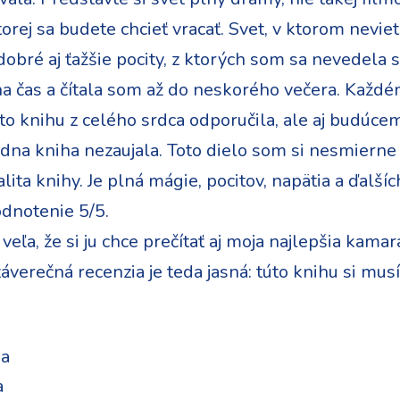
orej sa budete chcieť vracať. Svet, v ktorom neviete
obré aj ťažšie pocity, z ktorých som sa nevedela 
a čas a čítala som až do neskorého večera. Každém
o knihu z celého srdca odporučila, ale aj budúcemu
žiadna kniha nezaujala. Toto dielo som si nesmiern
lita knihy. Je plná mágie, pocitov, napätia a ďalší
odnotenie 5/5.
eľa, že si ju chce prečítať aj moja najlepšia kamar
áverečná recenzia je teda jasná: túto knihu si musít
na
a