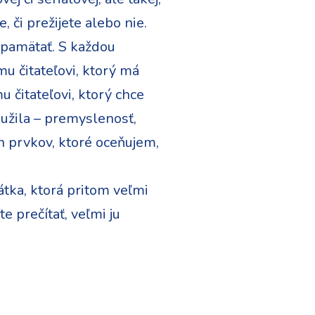
, či prežijete alebo nie.
spamätať. S každou
u čitateľovi, ktorý má
 čitateľovi, ktorý chce
e užila – premyslenosť,
ch prvkov, ktoré oceňujem,
átka, ktorá pritom veľmi
e prečítať, veľmi ju