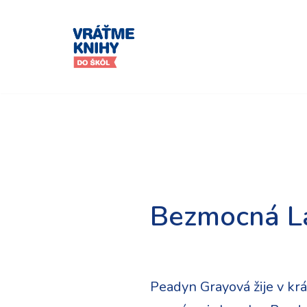
Preskočiť
na
obsah
Bezmocná L
Peadyn Grayová žije v kr