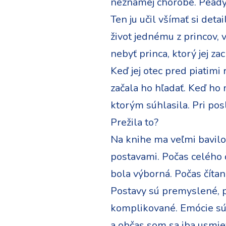
neznámej chorobe. Peadyn 
Ten ju učil všímať si deta
život jednému z princov, v
nebyť princa, ktorý jej zac
Keď jej otec pred piatimi
začala ho hľadať. Keď ho 
ktorým súhlasila. Pri pos
Prežila to?
Na knihe ma veľmi bavilo,
postavami. Počas celého č
bola výborná. Počas čítan
Postavy sú premyslené, pô
komplikované. Emócie sú
a občas som sa iba usmieva