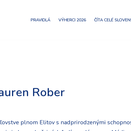
PRAVIDLÁ
VÝHERCI 2026
ČÍTA CELÉ SLOVE
auren Rober
áľovstve plnom Elitov s nadprirodzenými schopnosť