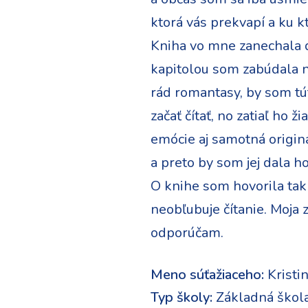
ktorá vás prekvapí a ku kt
Kniha vo mne zanechala d
kapitolou som zabúdala n
rád romantasy, by som tút
začať čítať, no zatiaľ ho 
emócie aj samotná origina
a preto by som jej dala h
O knihe som hovorila tak v
neobľubuje čítanie. Moja z
odporúčam.
Meno súťažiaceho:
Kristi
Typ školy:
Základná škol