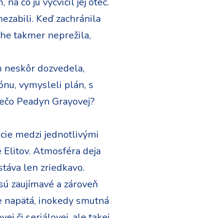
a čo ju vycvičil jej otec.
nezabili. Keď zachránila
lohe takmer neprežila,
om neskôr dozvedela,
ónu, vymysleli plán, s
niečo Peadyn Grayovej?
ácie medzi jednotlivými
 Elitov. Atmosféra deja
stáva len zriedkavo.
 sú zaujímavé a zároveň
e napätá, inokedy smutná
j či seriálovej, ale takej,