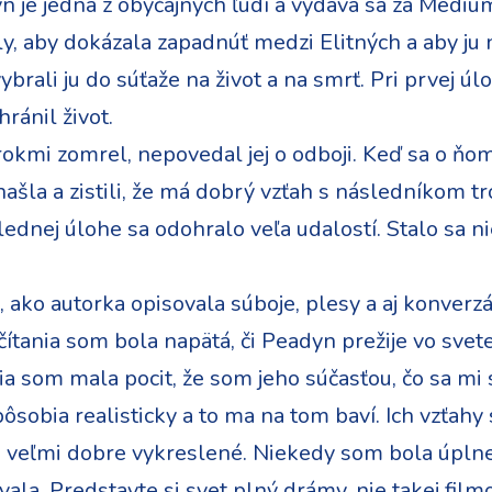
je jedna z obyčajných ľudí a vydáva sa za Médium, n
ily, aby dokázala zapadnúť medzi Elitných a aby ju 
ybrali ju do súťaže na život a na smrť. Pri prvej ú
hránil život.
 rokmi zomrel, nepovedal jej o odboji. Keď sa o ň
našla a zistili, že má dobrý vzťah s následníkom tr
lednej úlohe sa odohralo veľa udalostí. Stalo sa 
 ako autorka opisovala súboje, plesy a aj konverz
ítania som bola napätá, či Peadyn prežije vo svete
ia som mala pocit, že som jeho súčasťou, čo sa mi 
sobia realisticky a to ma na tom baví. Ich vzťahy
 veľmi dobre vykreslené. Niekedy som bola úpln
la. Predstavte si svet plný drámy, nie takej filmove