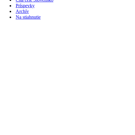
Príspevky
Archív
Na stiahnutie