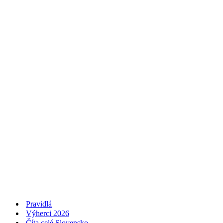
Pravidlá
Výherci 2026
Číta celé Slovensko