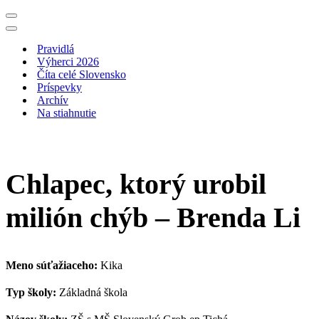
Menu
navigácie
Menu
navigácie
Pravidlá
Výherci 2026
Číta celé Slovensko
Príspevky
Archív
Na stiahnutie
Chlapec, ktorý urobil
milión chýb – Brenda Li
Meno súťažiaceho:
Kika
Typ školy:
Základná škola