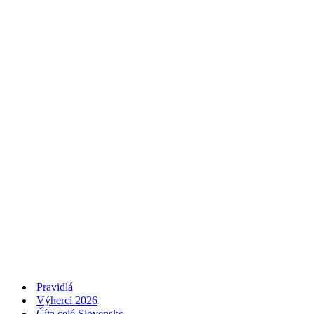
Pravidlá
Výherci 2026
Číta celé Slovensko