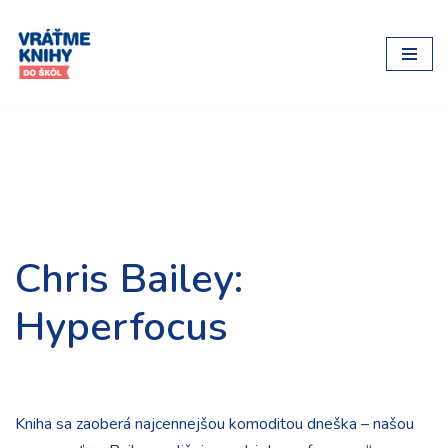
Preskočiť
na
obsah
Chris Bailey:
Hyperfocus
Kniha sa zaoberá najcennejšou komoditou dneška – našou