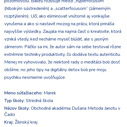
pozornosťou. Bailey rozlišuje medzi „hyperfocusom“
(hlbokým sústredením) a „scatterfocusom“ (zámerným
rozptýlením). Učí, ako eliminovať vnútorné aj vonkajšie
vyrušenia a ako si nastaviť mozog na prácu, ktorá prináša
najvyššie výsledky. Zaujala ma najmä časť o kreativite, ktorá
vzniká vtedy, keď necháme myseľ blúdiť, ale s jasným
zámerom. Páčilo sa mi, že autor sám na sebe testoval rôzne
extrémne techniky produktivity, čo dodáva textu autenticitu.
Menej mi vyhovovalo, že niektoré rady o meditácii boli dosť
obšírne, no jeho tipy na digitálny detox boli pre moju
psychiku nesmierne uvoľňujúce.
Meno súťažiaceho:
Marek
Typ školy:
Stredná škola
Názov školy:
Obchodná akadémia Dušana Metoda Janotu v
Čadci
Kraj:
Žilinský kraj