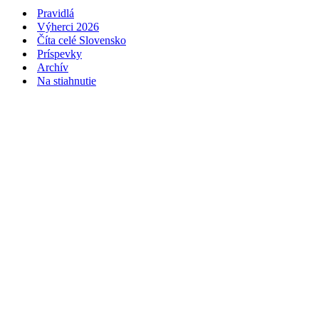
Pravidlá
Výherci 2026
Číta celé Slovensko
Príspevky
Archív
Na stiahnutie