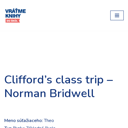
Preskočiť
na
obsah
Clifford’s class trip –
Norman Bridwell
Meno súťažiaceho:
Theo