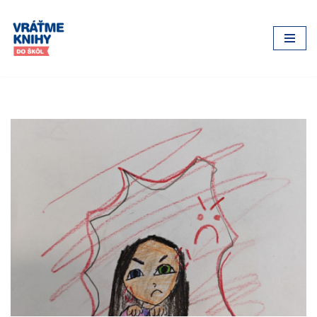
Preskočiť
na
obsah