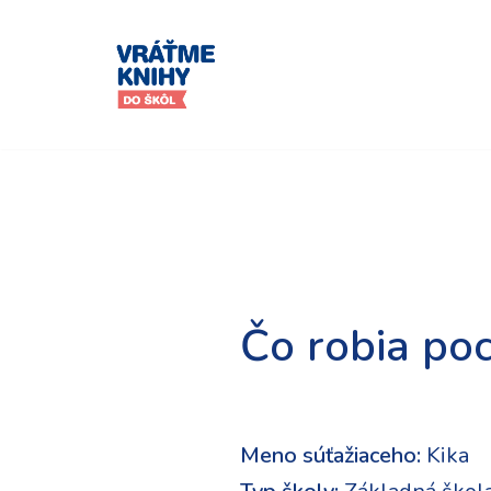
Preskočiť
na
obsah
Čo robia poc
Meno súťažiaceho:
Kika