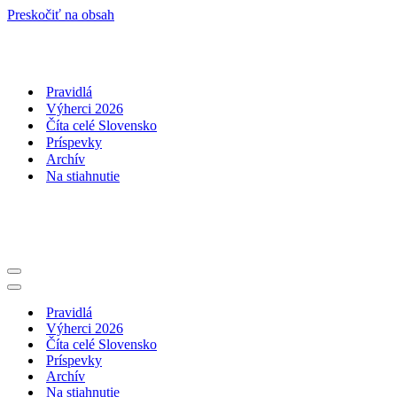
Preskočiť na obsah
Pravidlá
Výherci 2026
Číta celé Slovensko
Príspevky
Archív
Na stiahnutie
Menu
navigácie
Menu
navigácie
Pravidlá
Výherci 2026
Číta celé Slovensko
Príspevky
Archív
Na stiahnutie