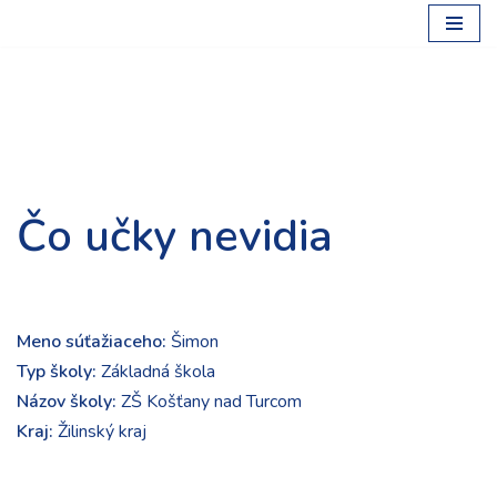
Preskočiť
na
obsah
Čo učky nevidia
Meno súťažiaceho:
Šimon
Typ školy:
Základná škola
Názov školy:
ZŠ Košťany nad Turcom
Kraj:
Žilinský kraj