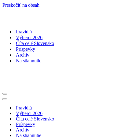
Preskočiť na obsah
Pravidlá
Výherci 2026
Číta celé Slovensko
Príspevky
Archív
Na stiahnutie
Menu
navigácie
Menu
navigácie
Pravidlá
Výherci 2026
Číta celé Slovensko
Príspevky
Archív
Na stiahnutie