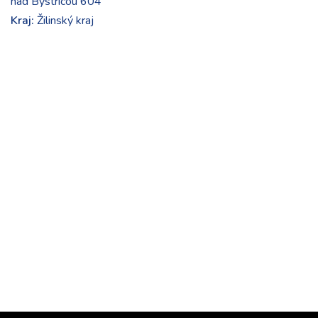
nad Bystricou 604
Kraj:
Žilinský kraj