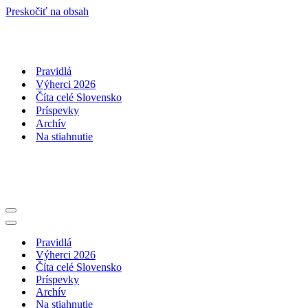
Preskočiť na obsah
Pravidlá
Výherci 2026
Číta celé Slovensko
Príspevky
Archív
Na stiahnutie
Menu
navigácie
Menu
navigácie
Pravidlá
Výherci 2026
Číta celé Slovensko
Príspevky
Archív
Na stiahnutie