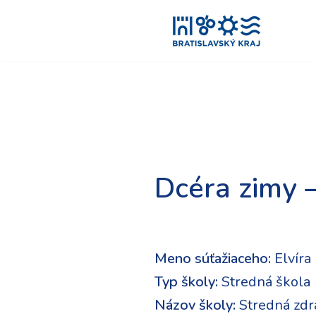
Preskočiť
na
obsah
Dcéra zimy 
Meno súťažiaceho:
Elvíra
Typ školy:
Stredná škola
Názov školy:
Stredná zdr