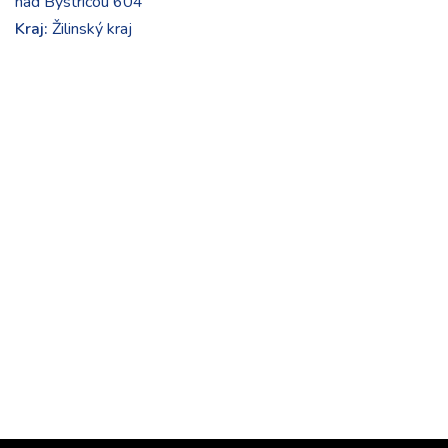
nad Bystricou 604
Kraj:
Žilinský kraj