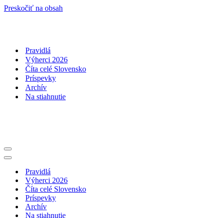
Preskočiť na obsah
Pravidlá
Výherci 2026
Číta celé Slovensko
Príspevky
Archív
Na stiahnutie
Menu
navigácie
Menu
navigácie
Pravidlá
Výherci 2026
Číta celé Slovensko
Príspevky
Archív
Na stiahnutie