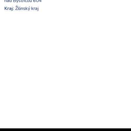
nad Bystricou 604
Kraj:
Žilinský kraj