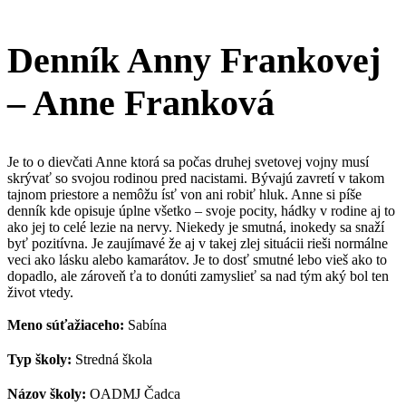
Denník Anny Frankovej
– Anne Franková
Je to o dievčati Anne ktorá sa počas druhej svetovej vojny musí
skrývať so svojou rodinou pred nacistami. Bývajú zavretí v takom
tajnom priestore a nemôžu ísť von ani robiť hluk. Anne si píše
denník kde opisuje úplne všetko – svoje pocity, hádky v rodine aj to
ako jej to celé lezie na nervy. Niekedy je smutná, inokedy sa snaží
byť pozitívna. Je zaujímavé že aj v takej zlej situácii rieši normálne
veci ako lásku alebo kamarátov. Je to dosť smutné lebo vieš ako to
dopadlo, ale zároveň ťa to donúti zamyslieť sa nad tým aký bol ten
život vtedy.
Meno súťažiaceho:
Sabína
Typ školy:
Stredná škola
Názov školy:
OADMJ Čadca