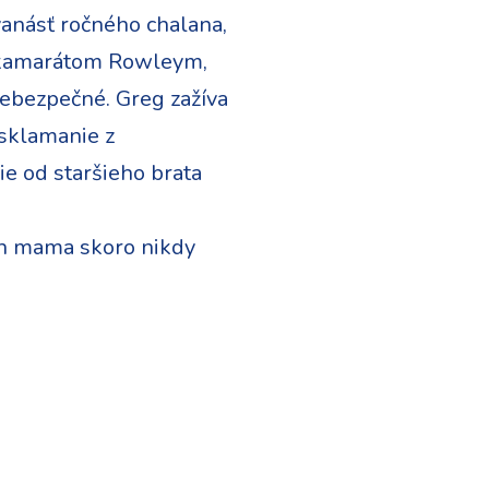
anásť ročného chalana,
ho kamarátom Rowleym,
 nebezpečné. Greg zažíva
 sklamanie z
e od staršieho brata
 ich mama skoro nikdy