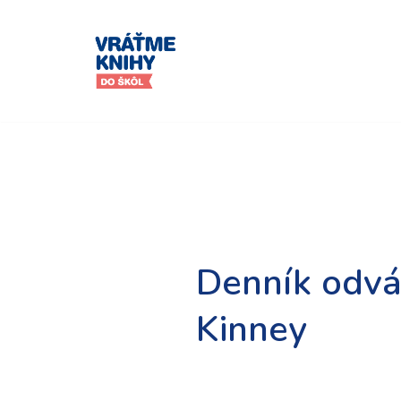
Preskočiť
na
obsah
Denník odvá
Kinney