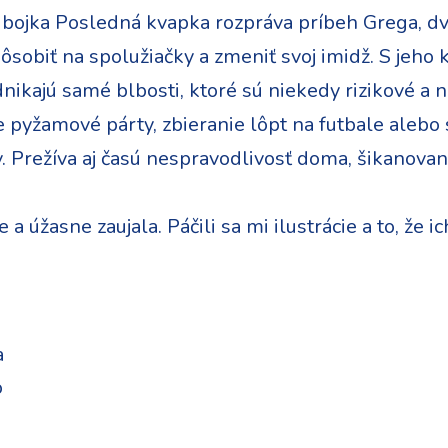
bojka Posledná kvapka rozpráva príbeh Grega, dv
apôsobiť na spolužiačky a zmeniť svoj imidž. S je
dnikajú samé blbosti, ktoré sú niekedy rizikové a
 pyžamové párty, zbieranie lôpt na futbale alebo
 Prežíva aj časú nespravodlivosť doma, šikanovani
a úžasne zaujala. Páčili sa mi ilustrácie a to, že
a
o