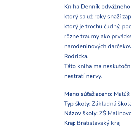
Kniha Denník odvážneho 
ktorý sa už roky snaží z
ktorý je trochu čudný, po
rôzne traumy ako prvácke
narodeninových darčekov.
Rodricka.
Táto kniha ma neskutočne 
nestratí nervy.
Meno súťažiaceho:
Matúš
Typ školy:
Základná škol
Názov školy:
ZŠ Malinov
Kraj:
Bratislavský kraj