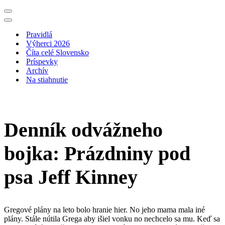
Menu
navigácie
Menu
navigácie
Pravidlá
Výherci 2026
Číta celé Slovensko
Príspevky
Archív
Na stiahnutie
Denník odvážneho
bojka: Prázdniny pod
psa Jeff Kinney
Gregové plány na leto bolo hranie hier. No jeho mama mala iné
plány. Stále nútila Grega aby išiel vonku no nechcelo sa mu. Keď sa