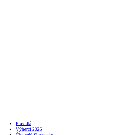
Pravidlá
Výherci 2026
Číta celé Slovensko