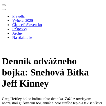
Menu
navigácie
Menu
navigácie
Pravidlá
Výherci 2026
Číta celé Slovensko
Príspevky
Archív
Na stiahnutie
Denník odvážneho
bojka: Snehová Bitka
Jeff Kinney
Greg Heffley bol to hrdina tohto denníka .Zažil z rowleyom
naozajstnú guľovačku bol január a bolo strašne teplo a tak sa všetci