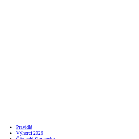
Pravidlá
Výherci 2026
Číta celé Slovensko