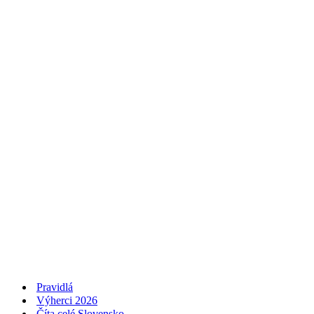
Pravidlá
Výherci 2026
Číta celé Slovensko