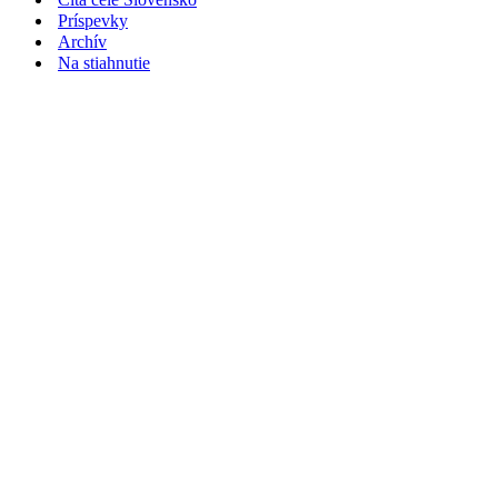
Príspevky
Archív
Na stiahnutie