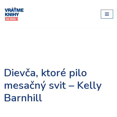
Preskočiť
na
obsah
Dievča, ktoré pilo
mesačný svit – Kelly
Barnhill