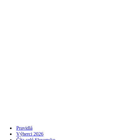
Pravidlá
Výherci 2026
Číta celé Slovensko