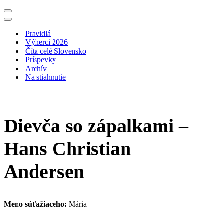
Menu
navigácie
Menu
navigácie
Pravidlá
Výherci 2026
Číta celé Slovensko
Príspevky
Archív
Na stiahnutie
Dievča so zápalkami –
Hans Christian
Andersen
Meno súťažiaceho:
Mária