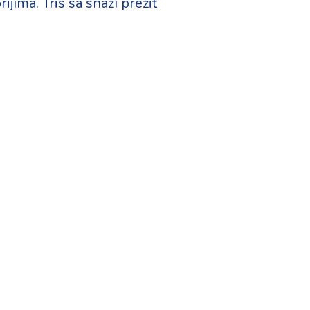
jíma. Tris sa snaží prežiť