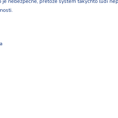
o je nebezpečné, pretože systém takýchto ľudí nepri
nosti.
a