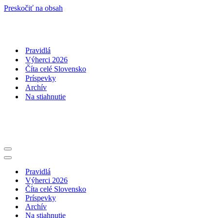
Preskočiť na obsah
Pravidlá
Výherci 2026
Číta celé Slovensko
Príspevky
Archív
Na stiahnutie
Menu
navigácie
Menu
navigácie
Pravidlá
Výherci 2026
Číta celé Slovensko
Príspevky
Archív
Na stiahnutie