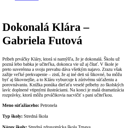
Dokonalá Klára –
Gabriela Futová
Príbeh prváčky Kláry, ktorá si namýšľa, že je dokonalá. Školu už
pozná lebo babka je učiteľka, dokonca vie už aj čítať. V škole je
preto suverénna a svoju prevahu dáva všetkým najavo. Zrazu však
zažije veľké prekvapenie – zistí, že aj iné deti sú šikovné, ba môžu
byť aj šikovnejšie, a to Kláru vyburcuje k zúrivému súťaženiu a
porovnávaniu. Knižka ponúka dieťaťu veselé príbehy zo školských
lavíc doplnené vtipnými ilustráciami. Na konci je malá dramatizácia
rozprávky, ktorú môžu prváčikovia nacvičiť s pani učiteľkou.
Meno súťažiaceho:
Petronela
Typ školy:
Stredná škola
Názov školy:
Stredná zdravotnícka škola Trnava