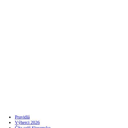
Pravidlá
Výherci 2026
Číta celé Slovensko