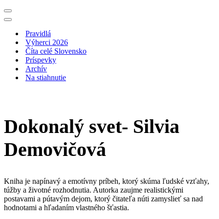
Menu
navigácie
Menu
navigácie
Pravidlá
Výherci 2026
Číta celé Slovensko
Príspevky
Archív
Na stiahnutie
Dokonalý svet- Silvia
Demovičová
Kniha je napínavý a emotívny príbeh, ktorý skúma ľudské vzťahy,
túžby a životné rozhodnutia. Autorka zaujme realistickými
postavami a pútavým dejom, ktorý čitateľa núti zamyslieť sa nad
hodnotami a hľadaním vlastného šťastia.