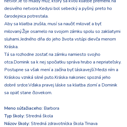
netvor.Je to mladý muž, ktorý sa kvôli kliatbe premenil na
desivého netvora.Kedysi bol sebecký a pyšný, preto ho
čarodejnica potrestala.
Aby sa kliatba zrušila, musí sa naučiť milovať a byť
milovaný.Žije osamelo na svojom zámku spolu so zakliatymi
sluhami.Jedného dňa do jeho života vstúpi dievča menom
Kráska.
Tá sa rozhodne zostať na zámku namiesto svojho
otca.Dominik sa k nej spočiatku správa hrubo a nepriateľsky.
Postupne sa však mení a začína byť láskavejší.Medzi ním a
Kráskou vzniká silné puto.Kráska nakoniec spozná jeho
dobré srdce.Vďaka pravej láske sa kliatba zlomí a Dominik
sa opäť stane človekom.
Meno súťažiaceho:
Barbora
Typ školy:
Stredná škola
Názov školy:
Stredná zdravotnícka škola Trnava