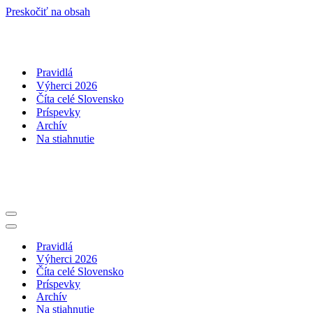
Preskočiť na obsah
Pravidlá
Výherci 2026
Číta celé Slovensko
Príspevky
Archív
Na stiahnutie
Menu
navigácie
Menu
navigácie
Pravidlá
Výherci 2026
Číta celé Slovensko
Príspevky
Archív
Na stiahnutie