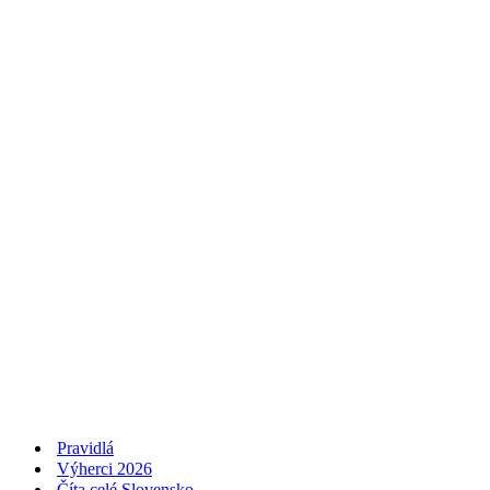
Pravidlá
Výherci 2026
Číta celé Slovensko