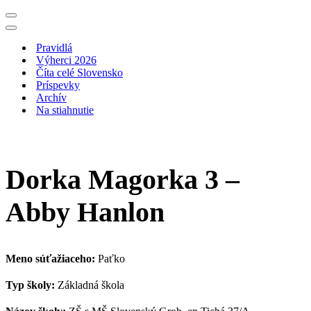
Menu
navigácie
Menu
navigácie
Pravidlá
Výherci 2026
Číta celé Slovensko
Príspevky
Archív
Na stiahnutie
Dorka Magorka 3 –
Abby Hanlon
Meno súťažiaceho:
Paťko
Typ školy:
Základná škola