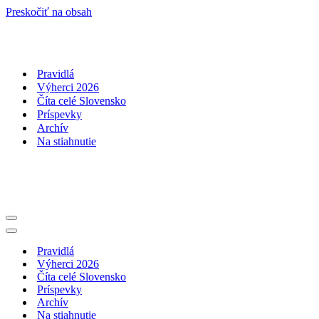
Preskočiť na obsah
Pravidlá
Výherci 2026
Číta celé Slovensko
Príspevky
Archív
Na stiahnutie
Menu
navigácie
Menu
navigácie
Pravidlá
Výherci 2026
Číta celé Slovensko
Príspevky
Archív
Na stiahnutie