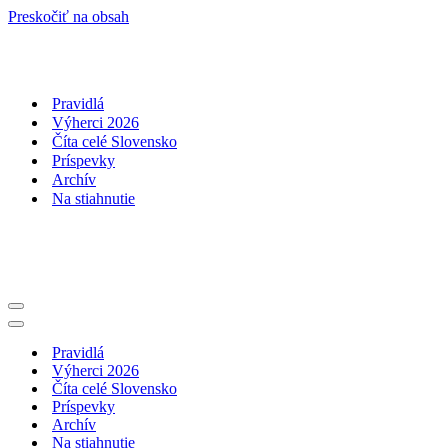
Preskočiť na obsah
Pravidlá
Výherci 2026
Číta celé Slovensko
Príspevky
Archív
Na stiahnutie
Menu
navigácie
Menu
navigácie
Pravidlá
Výherci 2026
Číta celé Slovensko
Príspevky
Archív
Na stiahnutie