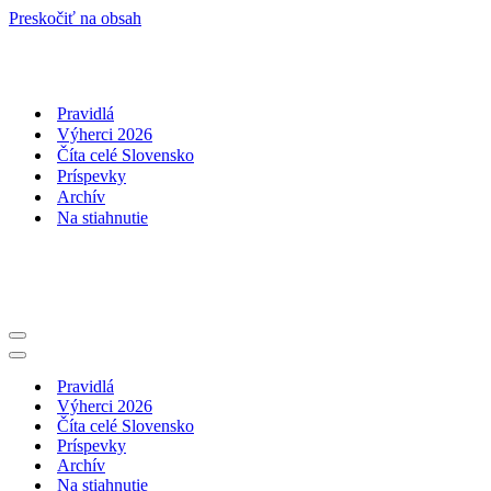
Preskočiť na obsah
Pravidlá
Výherci 2026
Číta celé Slovensko
Príspevky
Archív
Na stiahnutie
Menu
navigácie
Menu
navigácie
Pravidlá
Výherci 2026
Číta celé Slovensko
Príspevky
Archív
Na stiahnutie