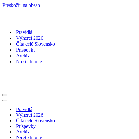
Preskočiť na obsah
Pravidlá
Výherci 2026
Číta celé Slovensko
Príspevky
Archív
Na stiahnutie
Menu
navigácie
Menu
navigácie
Pravidlá
Výherci 2026
Číta celé Slovensko
Príspevky
Archív
Na stiahnutie