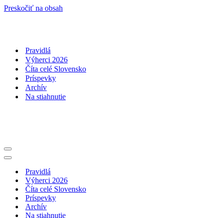
Preskočiť na obsah
Pravidlá
Výherci 2026
Číta celé Slovensko
Príspevky
Archív
Na stiahnutie
Menu
navigácie
Menu
navigácie
Pravidlá
Výherci 2026
Číta celé Slovensko
Príspevky
Archív
Na stiahnutie