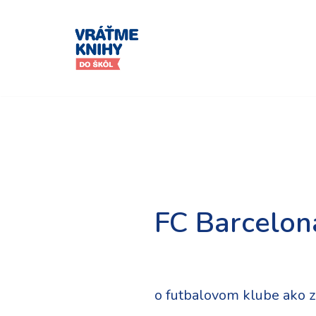
Preskočiť
na
obsah
FC Barcelon
o futbalovom klube ako zí