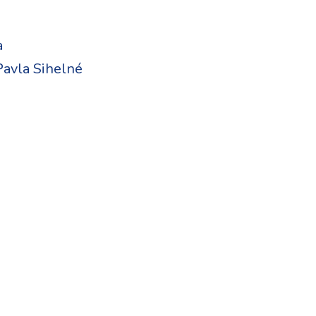
a
Pavla Sihelné