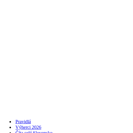
Pravidlá
Výherci 2026
Číta celé Slovensko