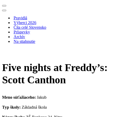
Menu
navigácie
Menu
navigácie
Pravidlá
Výherci 2026
Číta celé Slovensko
Príspevky
Archív
Na stiahnutie
Five nights at Freddy’s:
Scott Canthon
Meno súťažiaceho:
Jakub
Typ školy:
Základná škola