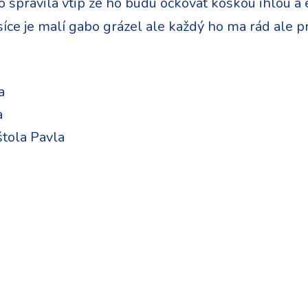
o spravila vtip že ho budú očkovat koskou ihlou a
síce je malí gabo grázel ale každý ho ma rád ale pr
a
a
tola Pavla