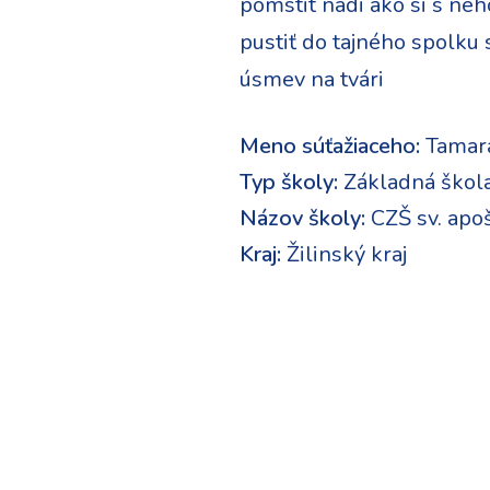
pomstit nadi ako si s neh
pustiť do tajného spolku 
úsmev na tvári
Meno súťažiaceho:
Tamar
Typ školy:
Základná škol
Názov školy:
CZŠ sv. apoš
Kraj:
Žilinský kraj