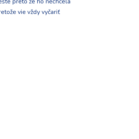
 ešte preto že ho nechcela
etože vie vždy vyčariť