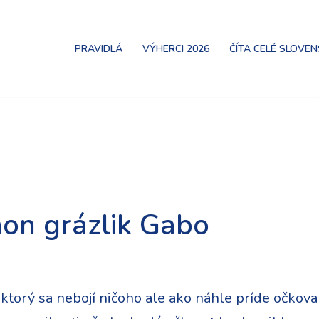
PRAVIDLÁ
VÝHERCI 2026
ČÍTA CELÉ SLOVE
mon grázlik Gabo
torý sa nebojí ničoho ale ako náhle príde očkovan