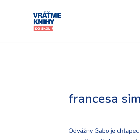
Preskočiť
na
obsah
francesa si
Odvážny Gabo je chlapec k