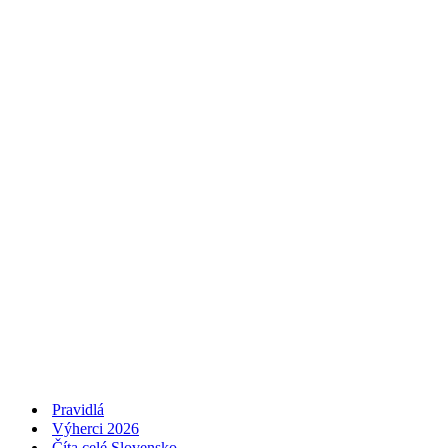
Pravidlá
Výherci 2026
Číta celé Slovensko