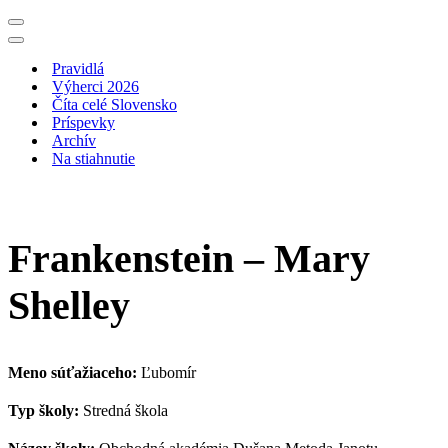
Menu
navigácie
Menu
navigácie
Pravidlá
Výherci 2026
Číta celé Slovensko
Príspevky
Archív
Na stiahnutie
Frankenstein – Mary
Shelley
Meno súťažiaceho:
Ľubomír
Typ školy:
Stredná škola