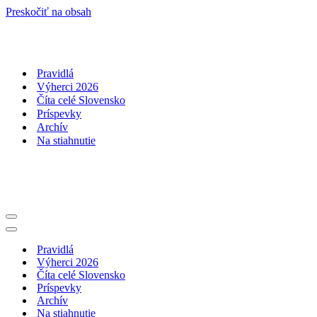
Preskočiť na obsah
Pravidlá
Výherci 2026
Číta celé Slovensko
Príspevky
Archív
Na stiahnutie
Menu
navigácie
Menu
navigácie
Pravidlá
Výherci 2026
Číta celé Slovensko
Príspevky
Archív
Na stiahnutie