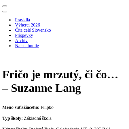
Menu
navigácie
Menu
navigácie
Pravidlá
Výherci 2026
Číta celé Slovensko
Príspevky
Archív
Na stiahnutie
Fričo je mrzutý, či čo…
– Suzanne Lang
Meno súťažiaceho:
Filipko
Typ školy:
Základná škola