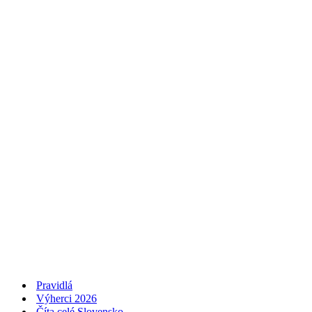
Pravidlá
Výherci 2026
Číta celé Slovensko