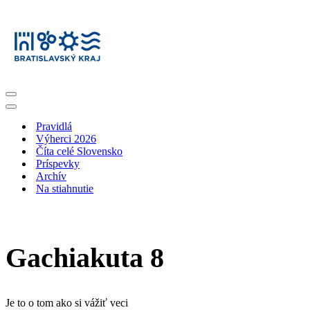
Menu
navigácie
Menu
navigácie
Pravidlá
Výherci 2026
Číta celé Slovensko
Príspevky
Archív
Na stiahnutie
Gachiakuta 8
Je to o tom ako si vážiť veci