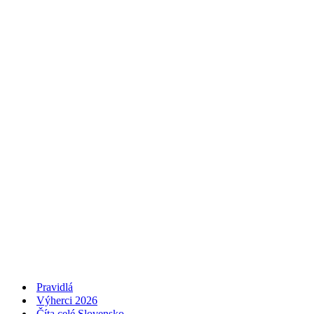
Pravidlá
Výherci 2026
Číta celé Slovensko