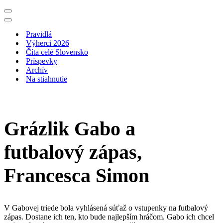
Menu
navigácie
Menu
navigácie
Pravidlá
Výherci 2026
Číta celé Slovensko
Príspevky
Archív
Na stiahnutie
Grázlik Gabo a
futbalový zápas,
Francesca Simon
V Gabovej triede bola vyhlásená súťaž o vstupenky na futbalový
zápas. Dostane ich ten, kto bude najlepším hráčom. Gabo ich chcel