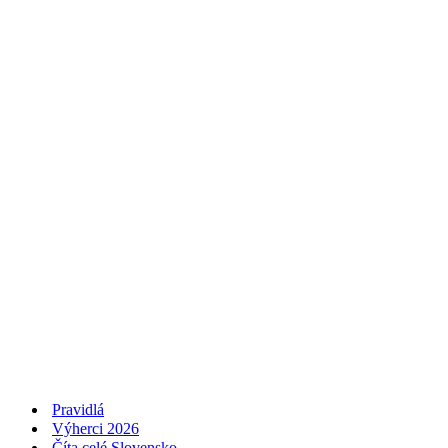
Pravidlá
Výherci 2026
Číta celé Slovensko