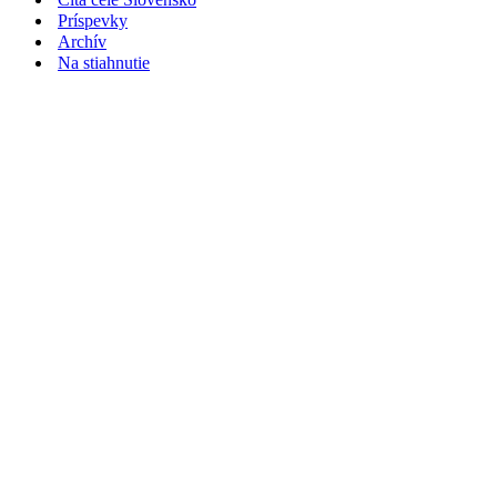
Príspevky
Archív
Na stiahnutie