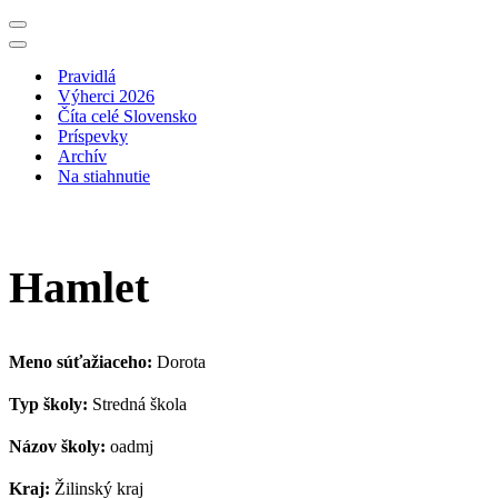
Menu
navigácie
Menu
navigácie
Pravidlá
Výherci 2026
Číta celé Slovensko
Príspevky
Archív
Na stiahnutie
Hamlet
Meno súťažiaceho:
Dorota
Typ školy:
Stredná škola
Názov školy:
oadmj
Kraj:
Žilinský kraj