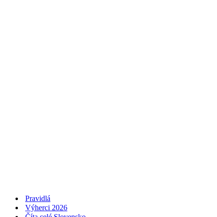
Pravidlá
Výherci 2026
Číta celé Slovensko